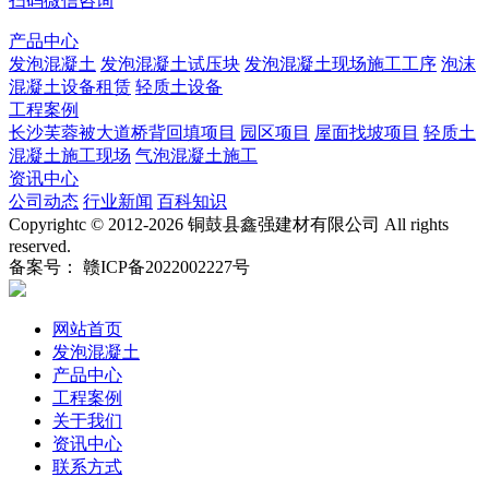
扫码微信咨询
产品中心
发泡混凝土
发泡混凝土试压块
发泡混凝土现场施工工序
泡沫
混凝土设备租赁
轻质土设备
工程案例
长沙芙蓉被大道桥背回填项目
园区项目
屋面找坡项目
轻质土
混凝土施工现场
气泡混凝土施工
资讯中心
公司动态
行业新闻
百科知识
Copyrightc © 2012-2026 铜鼓县鑫强建材有限公司 All rights
reserved.
备案号： 赣ICP备2022002227号
网站首页
发泡混凝土
产品中心
工程案例
关于我们
资讯中心
联系方式