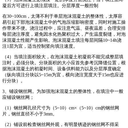
凝后方可进行上填注层填注。分层厚度一般控制
在30~100cm，太薄不利于单层泡沫混凝土的整体性，太厚容
易引起下部泡沫混凝土中的气泡压缩影响密度，同时对施工操
作带来不便。浇注过程中，应注意气温、昼夜温差，合理安排
每层浇注厚度，避免因水化热聚积过大，产生温度裂缝，对泡
沫混凝土性能产生影响。泡沫混凝土填注每层间隔10~14h浇
注1层为宜，适当控制竖向填注速度。
（4）当填注面积较大，在泡沫混凝土初凝前不能完成整层填
注时，必须分块。分块面积的大小应首先参考沉降缝位置，根
据泡沫混凝土的初凝时间、设备供料能力以及分层厚度确定
（纵向填注分块以5~15m为宜，横向浇注宽度大于15m也应进
行分块）。
3、铺设钢丝网。为加强泡沫混凝土的整体性，在填注中一般
应铺设钢丝网；
（1）钢丝网孔径尺寸为（5~10）cm×（5~10）cm的钢丝网
片，钢丝直径不小于3mm。
（2）铺设前检查钢丝网外观，有明显锈迹的钢丝网不得采