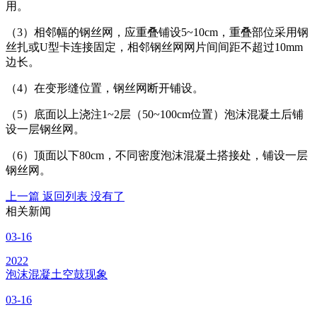
用。
（3）相邻幅的钢丝网，应重叠铺设5~10cm，重叠部位采用钢
丝扎或U型卡连接固定，相邻钢丝网网片间间距不超过10mm
边长。
（4）在变形缝位置，钢丝网断开铺设。
（5）底面以上浇注1~2层（50~100cm位置）泡沫混凝土后铺
设一层钢丝网。
（6）顶面以下80cm，不同密度泡沫混凝土搭接处，铺设一层
钢丝网。
上一篇
返回列表
没有了
相关新闻
03-16
2022
泡沫混凝土空鼓现象
03-16